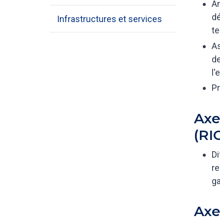
Am
dé
Infrastructures et services
te
As
de
l
Pr
Axe
(RI
Di
re
ga
Axe