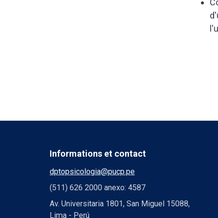
Co
d'
l'
Informations et contact
dptopsicologia@pucp.pe
(511) 626 2000 anexo: 4587
Av. Universitaria 1801, San Miguel 15088,
Lima - Perú