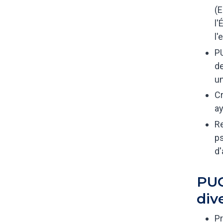
(E
l'
l'
PU
de
un
Cr
ay
Re
ps
d'
PUC
div
Pr