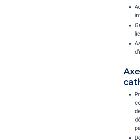
Au
in
Gé
li
As
d'
Axe
cat
Pr
co
de
dé
pa
Dé