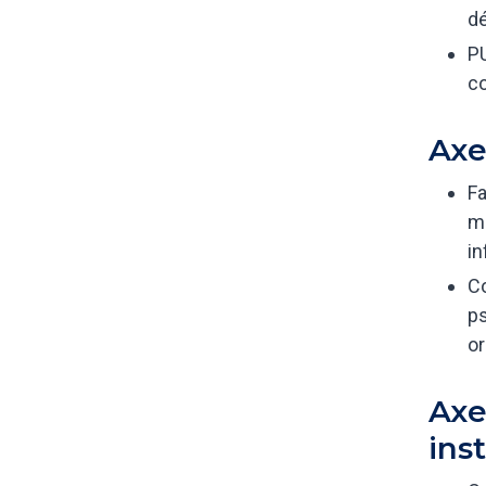
dé
PU
co
Axe
Fa
mi
in
Co
ps
or
Axe
ins