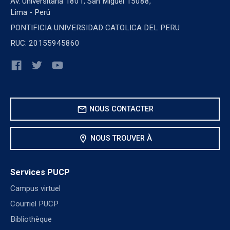
Av. Universitaria 1801, San Miguel 15088,
Lima - Perú
PONTIFICIA UNIVERSIDAD CATOLICA DEL PERU
RUC: 20155945860
mail
NOUS CONTACTER
location_on
NOUS TROUVER À
Services PUCP
Campus virtuel
Courriel PUCP
Bibliothèque