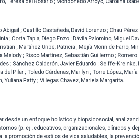
o, Teresa del Rosario ; Mondoñedo Arroyo, Carolina Isabe
o Abigail ; Castillo Castañeda, David Lorenzo ; Chau Pérez 
inia ; Corta Tapia, Diego Enzo ; Dávila Palomino, Miguel Dav
stian ; Martínez Uribe, Patricia ; Mejía Morin de Farro, Mi
 Melody ; Risco Martínez, Sebastián Guillermo ; Romero S
rdes ; Sánchez Calderón, Javier Eduardo ; Seiffe-Kreinke, 
 del Pilar ; Toledo Cárdenas, Marilyn ; Torre López, María
, Yuliana Patty ; Villegas Chavez, Mariela Margarita.
ar desde un enfoque holístico y biopsicosocial, analizand
tornos (p. ej., educativos, organizacionales, clínicos y de
a la promoción de estilos de vida saludables, la prevenció