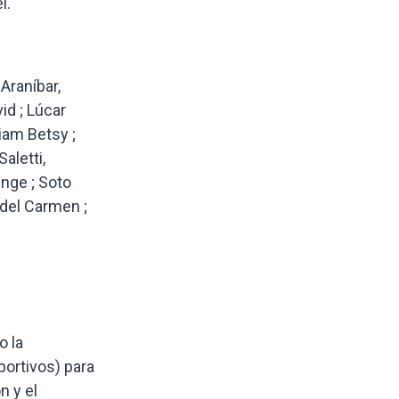
l.
Araníbar,
id ; Lúcar
riam Betsy ;
aletti,
Inge ; Soto
 del Carmen ;
o la
portivos) para
n y el