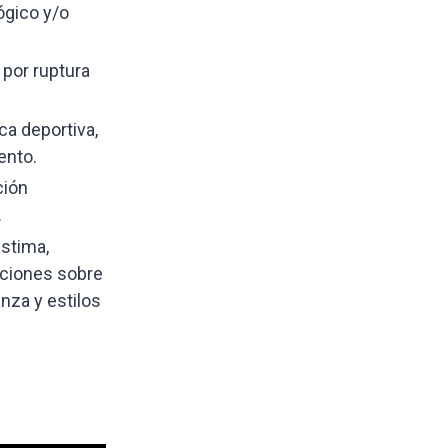
ógico y/o
 por ruptura
ca deportiva,
ento.
ción
.
estima,
taciones sobre
nza y estilos